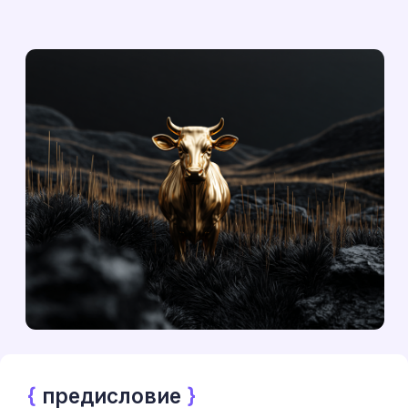
{
предисловие
}
Старый друг лучше
новых двух
История нашего сотрудничества с
«Golden Taurus» — это классический
пример того, как важны отношения в
бизнесе. Все началось с Артёма. Мы с
ним уже успели поработать над
одним проектом, и, кажется,
сработались отлично — добились
хороших результатов, понимали друг