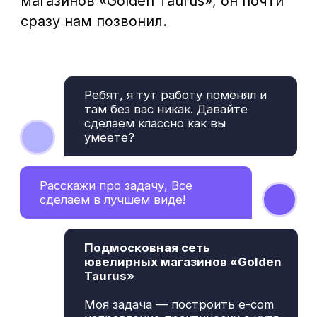
полностью переосмыслить путь
клиента в онлайне и сделать так,
чтобы сайт начал наконец-то
продавать.
Ни слова больше! Мы беремся!
Эта золотая корова принесет
кучу золотых монет. Но бриф
придется заполнить)