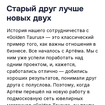
друга с полуслова. Поэтому, когда
Артём перешёл на новую работу в
подмосковную сеть ювелирных
магазинов «Golden Taurus», он почти
сразу нам позвонил.
Ребят, я тут работу поменял и
там без вас никак. Давайте
сделаем классно как вы
умеете?
Расскажи про задачу, Все
сделаем в лучшем виде!
Подмосковная сеть
ювелирных магазинов «Golden
Taurus»
Моя задача — построить e-com
направление практически с нуля.
И я, помня наш прошлый опыт,
доверю эту миссию вам. Вам
предстоит не просто
«поправить дизайн», а