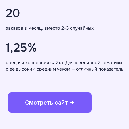
+7
20
+ Добавить ТЗ
заказов в месяц, вместо 2-3 случайных
Add files
1,25%
Даю согласие на обработку
персональных
данных
средняя конверсия сайта. Для ювелирной тематики
Обсудить проект ➔
с её высоким средним чеком — отличный показатель
Обсудить проект ➔
Напишите нам — мы отвечаем
на каждое письмо
Кейсы
Услуги