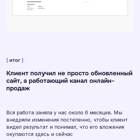
Все кейсы ➔
Обсудим ваш
{
итог
}
проект
Клиент получил не просто обновленный
Расскажите о вашей задаче, наша
сайт, а работающий канал онлайн-
команда пресейла сразу начнет
продаж
погружение в ваш проект
Как удобнее связаться?
Звонок
Вся работа заняла у нас около 6 месяцев. Мы
внедряли изменения постепенно, чтобы клиент
Telegram
видел результат и понимал, что его вложения
WhatsApp
окупаются здесь и сейчас