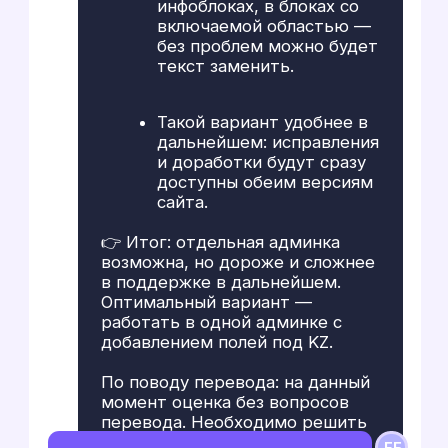
мы не молчали, а приходили
с аргументированными
предложениями. И клиент,
видя нашу экспертизу,
прислушивался и соглашался.
Работа на опережение
Понимая важность дедлайнов.
Мы регулярно сдавали задачи
раньше срока. Выполнить
задачу на неделю-полторы
раньше, чем ожидал клиент.
Это «приятно удивляло»
заказчика и укрепляло доверие.