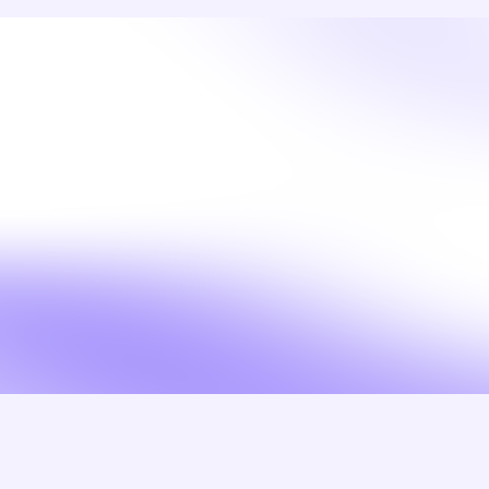
{
предисловие
}
Иногда в агентство приходят
клиенты, которые точно знают,
чего хотят с точностью
до миллиметра, шрифта
и миллисекунды. Flamax.ru — как
раз такой случай.