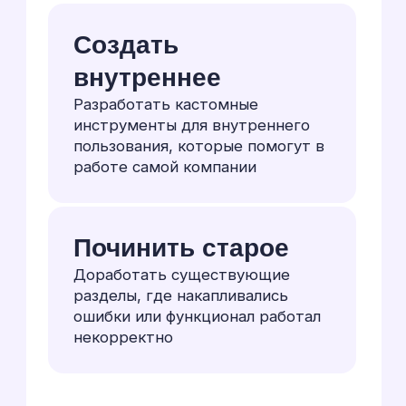
и бюджету. Клиент сравнивал
и выбирал.
Как мы побеждали?
Слушали,
выделяли истинные цели клиента
и предлагали своё решение, более
оптимальное — и оно шло в работу.
При реализации старались сделать
задачу раньше срока не теряя
в качестве. Среди других команд
мы часто были дороже, но мы всё
равно регулярно получали задачи
в работу.
Отдельная админка (как
отдельная копия сайта):
Потребуется
копирование всего сайта
(система, база данных,
файлы)
Нужна будет отдельная
лицензия Битрикс для
второй копии, иначе