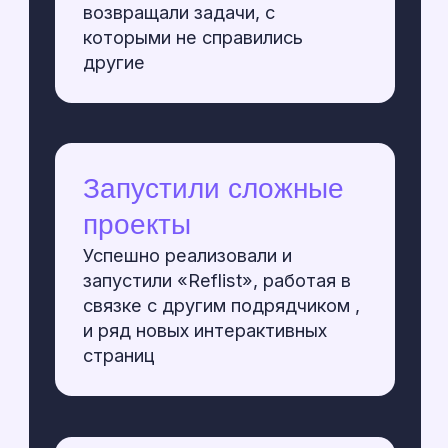
Обсудим ваш
проект
Расскажите о вашей задаче, наша
команда пресейла сразу начнет
погружение в ваш проект
Как удобнее связаться?
Звонок
Telegram
WhatsApp
+7
+ Добавить ТЗ
Add files