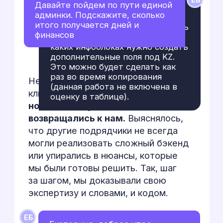
{
уровень №3
}
Задачи «со звездочкой»
Интерактивные
страницы
Новые продуктовые страницы
включали не только 3D-модели
, но и сложные интерактивные
блоки, где при наведении на
один элемент должна была
появляться информация в