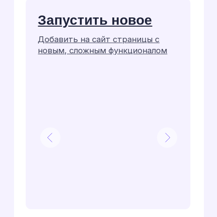
Работа над этим проектом
напоминала увлекательный квест
с несколькими уровнями
сложности.
{
уровень №1
}
«Тендер» на каждую
задачу
Каждая новая задача уходила
«в тендер»: мы и другие команды
давали свою оценку по срокам