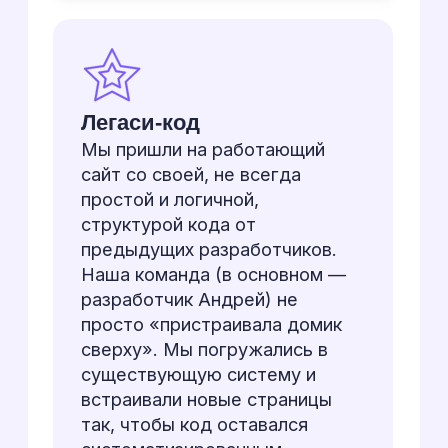
подготовительным работам,
предугадывая возможные
трудности и попутно
предлагают оптимальные
решение, которые
положительно сказываются на
стоимости и сроках реализации
проекта. Руководитель проекта
всегда с нами на связи и
оперативно предоставляет всю
необходимую информацию о
ходе работ, а также напоминает
нам о необходимости в
предоставлении материалов
или согласовании тех или иных
моментов.
Спасибо за ваш труд и
профессионализм!
5
Удовлетворенность
5
Соблюдение сроков
5
Профессионализм сотрудников