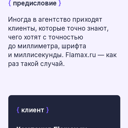
{
клиент
}
Компания Flamax.ru —
это крупный игрок в B2B-
секторе, который
занимается установкой
промышленного
оборудования:
резервуаров и насосных
станций для крупных
заказчиков по всей
России
У клиента уже был рабочий,
информативный сайт. Нашей
задачей было не «сделать с
нуля», а «доработать до того
состояния, в котором клиент
его видит» — то есть довести
до идеала.