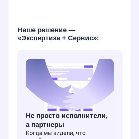
существующую систему и
встраивали новые страницы
так, чтобы код оставался
систематизированным,
логичным и готовым к
дальнейшему развитию
Мы делали всю бэкенд-часть:
сбор, обработку и вывод
данных. А второй подрядчик
отвечал за «визуальную часть»
— графики. Это была сложная
трёхсторонняя работа (мы,
клиент и другой подрядчик),
требовавшая постоянной
коммуникации, но мы успешно
с ней справились
Катя Дунец
менеджер проекта