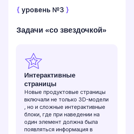
возвращали задачи, с
которыми не справились
другие
Запустили сложные
проекты
Успешно реализовали и
запустили «Reflist», работая в
связке с другим подрядчиком ,
и ряд новых интерактивных
страниц
Вышли на новый
рынок
Подготовили и запустили
полную копию сайта для
выхода компании на рынок
Казахстана, уложившись в