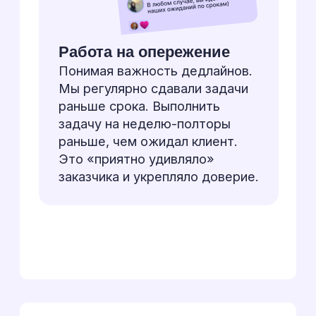
{
итог
}
Клиент доволен
результатами
По итогу этого многоэтапного
проекта мы:
Завоевали доверие
Из «одного из» подрядчиков
мы стали главным техническим
партнером, которому