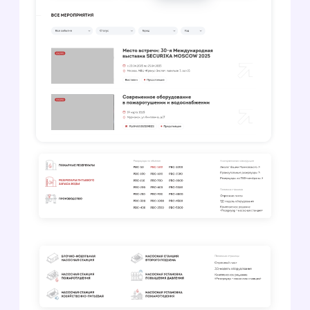
за оперативность и четкость
в решении проблем.
Flamax.ru — это яркий пример
того, что в B2B-разработке
скрупулезность, экспертиза
и умение работать
на опережение ценятся
превыше всего.
Фламакс
30.12.2025
Год системно сотрудничаем с
startmedia, «полет отличный».
Все началось с того, что
обратились к ним за
разработкой нового раздела
сайта. Понравилось, что коллеги
тщательно подходят к