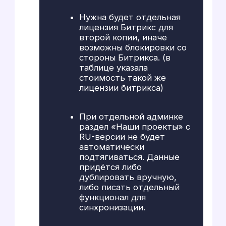
несколько месяцев.
{
уровень №2
}
Клиент, который «всё
видит»
Команда Flamax — в хорошем
смысле «скрупулезные» заказчики. У
них всегда было чёткое видение
результата и высокие требования к
качеству.
Они буквально проверяли
вёрстку «миллиметр в
миллиметр». Отступы, шрифты,
цвета — всё должно было в
точности соответствовать
макету. Кроме того, для них
критически важны сроки
Лена Михеева