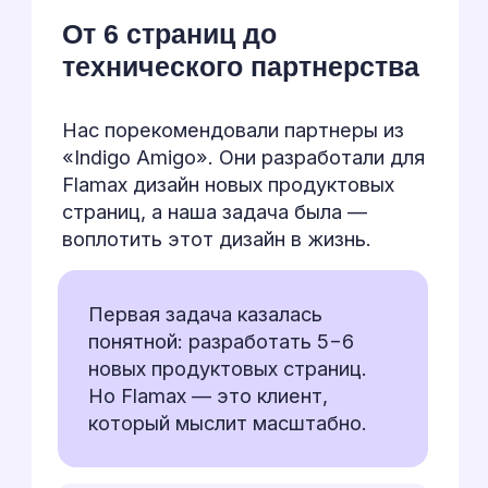
Создать
внутреннее
Разработать кастомные
инструменты для внутреннего
пользования, которые помогут в
работе самой компании
Починить старое
Доработать существующие
разделы, где накапливались
ошибки или функционал работал
некорректно
{
пупупу...
}
Но был один нюанс.
Мы были не
единственными разработчиками.