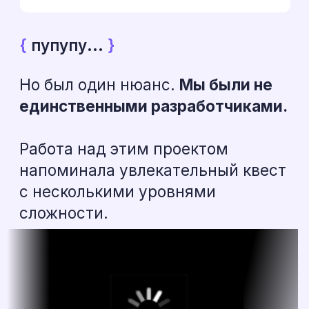
возможны блокировки со
стороны Битрикса. (в
таблице указала
стоимость такой же
лицензии битрикса)
При отдельной админке
раздел «Наши проекты» с
RU-версии не будет
автоматически
подтягиваться. Данные
придётся либо
дублировать вручную,
либо писать отдельный
функционал для
синхронизации.
Минус: любые доработки
или исправления на одном
сайте придётся
повторять на втором.
Одна админка (общая для RU и
KZ):
Можно аккуратно
переводить страницы, не
нарушая работу RU-
версии. (здесь возможно