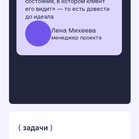
Первая задача казалась
понятной: разработать 5−6
новых продуктовых страниц.
Но Flamax — это клиент,
который мыслит масштабно.
Запустить новое
Добавить на сайт страницы с
новым, сложным функционалом