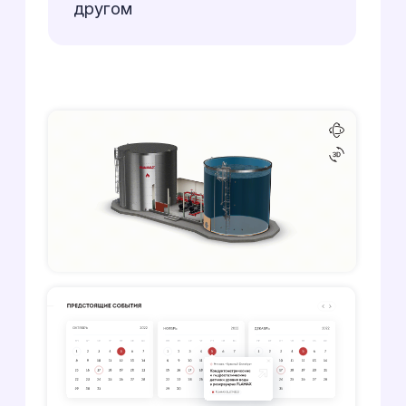
сжатые сроки, которые были
важны для руководства
клиента
Обеспечили
стабильность
Провели «ремонтные работы»,
исправив ошибки в календарях
и других разделах , и внедрили
сложную систему сбора
согласий на обработку данных,
которая хранила информацию в
базе для сторонних сервисов
Мы регулярно получали
позитивную обратную связь
и слова благодарности