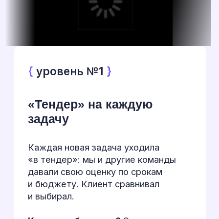
я вас немного сбила с
толку ранее, тут главное
вдумчиво и аккуратно
переводить).
Для этого создаются
дополнительные поля для
текстов на KZ в нужных
инфоблоках, в блоках со
включаемой областью —
без проблем можно будет
текст заменить.
Такой вариант удобнее в
дальнейшем: исправления
и доработки будут сразу
доступны обеим версиям
сайта.
👉 Итог: отдельная админка
возможна, но дороже и сложнее
в поддержке в дальнейшем.
Оптимальный вариант —
работать в одной админке с
добавлением полей под KZ.
По поводу перевода: на данный
момент оценка без вопросов
перевода. Необходимо решить
какой вариант реализации вы
ЕБ