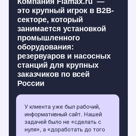
Лена Михеева
менеджер проекта
{
задачи
}
От 6 страниц до
технического партнерства
Нас порекомендовали партнеры из
«Indigo Amigo». Они разработали для
Flamax дизайн новых продуктовых
страниц, а наша задача была —
воплотить этот дизайн в жизнь.